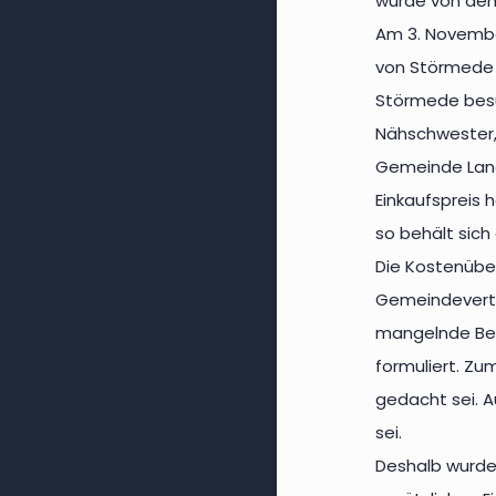
wurde von den
Am 3. Novembe
von Störmede h
Störmede besu
Nähschwester,
Gemeinde Lange
Einkaufspreis h
so behält sich
Die Kostenübe
Gemeindevertr
mangelnde Bete
formuliert. Zu
gedacht sei. A
sei.
Deshalb wurde 