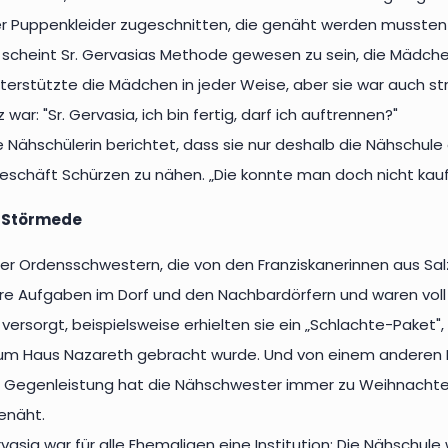
r Puppenkleider zugeschnitten, die genäht werden mussten 
 scheint Sr. Gervasias Methode gewesen zu sein, die Mädch
nterstützte die Mädchen in jeder Weise, aber sie war auch st
 war: "Sr. Gervasia, ich bin fertig, darf ich auftrennen?"
 Nähschülerin berichtet, dass sie nur deshalb die Nähschule 
eschäft Schürzen zu nähen. „Die konnte man doch nicht kauf
n Störmede
vier Ordensschwestern, die von den Franziskanerinnen aus 
hre Aufgaben im Dorf und den Nachbardörfern und waren voll 
versorgt, beispielsweise erhielten sie ein „Schlachte-Paket"
um Haus Nazareth gebracht wurde. Und von einem anderen H
ls Gegenleistung hat die Nähschwester immer zu Weihnachte
enäht.
asia war für alle Ehemaligen eine Institution: Die Nähschul