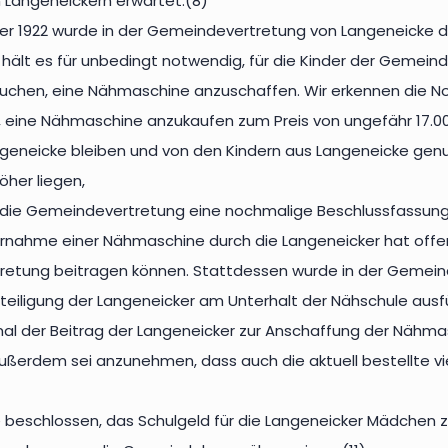
 Langeneickern erwartet.(8)
r 1922 wurde in der Gemeindevertretung von Langeneicke d
ält es für unbedingt notwendig, für die Kinder der Gemein
chen, eine Nähmaschine anzuschaffen. Wir erkennen die No
 eine Nähmaschine anzukaufen zum Preis von ungefähr 17.00
neicke bleiben und von den Kindern aus Langeneicke genutz
öher liegen,
 die Gemeindevertretung eine nochmalige Beschlussfassung v
rnahme einer Nähmaschine durch die Langeneicker hat offens
etung beitragen können. Stattdessen wurde in der Gemein
iligung der Langeneicker am Unterhalt der Nähschule ausführ
mal der Beitrag der Langeneicker zur Anschaffung der Nähma
ußerdem sei anzunehmen, dass auch die aktuell bestellte vi
beschlossen, das Schulgeld für die Langeneicker Mädchen z