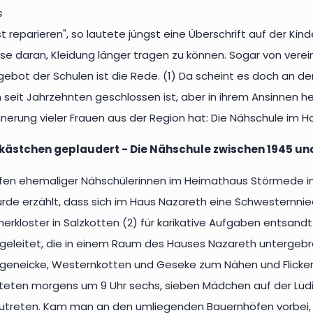
s
st reparieren", so lautete jüngst eine Überschrift auf der Ki
se daran, Kleidung länger tragen zu können. Sogar von vere
bot der Schulen ist die Rede. (1) Da scheint es doch an der Z
 seit Jahrzehnten geschlossen ist, aber in ihrem Ansinnen he
rinnerung vieler Frauen aus der Region hat: Die Nähschule im 
ästchen geplaudert - Die Nähschule zwischen 1945 un
ffen ehemaliger Nähschülerinnen im Heimathaus Störmede im 
urde erzählt, dass sich im Haus Nazareth eine Schwesternni
erkloster in Salzkotten (2) für karikative Aufgaben entsandt
geleitet, die in einem Raum des Hauses Nazareth untergebr
geneicke, Westernkotten und Geseke zum Nähen und Flicken
rteten morgens um 9 Uhr sechs, sieben Mädchen auf der L
treten. Kam man an den umliegenden Bauernhöfen vorbei, w