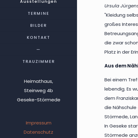
Ausstellungen
Ursula Jürgen
TERMINE
"Kleidung selb
großes Interes
BILDER
Betreuungsange
KONTAKT
die zwar schon
—
Platz in der E
TRAUZIMMER
Aus dem Nähk
Bei einem Tre
Heimathaus,
lebendig. Es w
Steinweg 4b
dem Franziskan
Geseke-Störmede
die Nähschule 
Störmede, Lan
Impressum
In Geseke sta
Datenschutz
Störmede anzu