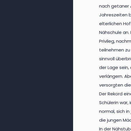
nach getaner 
Jahreszeiten 
elterlichen Ho
Nähschule an.
Privileg, nach
teilnehmen zu 
sinnvoll überb
der Lage sein,
verlängern. Ab
versorgten di
Der Rekord ein
Schülerin war,
normal, sich i
die jungen Mäd
In der Nähstub