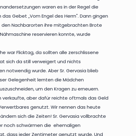
einandersetzungen waren es in der Regel die
h das Gebet „Vom Engel des Herrn". Dann gingen
 den Nachbarorten ihre mitgebrachten Brote
r Nähmaschine reservieren konnte, wurde
war Flicktag, da sollten alle zerschlissene
sich da still verweigert und nichts
en notwendig wurde. Aber Sr. Gervasia blieb
eser Gelegenheit lernten die Mädchen
auszuschneiden, um den Kragen zu erneuern.
 verkaufte, aber dafür reichte oftmals das Geld
 Verwertbares genutzt. Wir nennen das heute
 ändern sich die Zeiten! Sr. Gervasia vollbrachte
mmer noch schwärmen die ehemaligen
hat, dass jeder Zentimeter genutzt wurde. Und