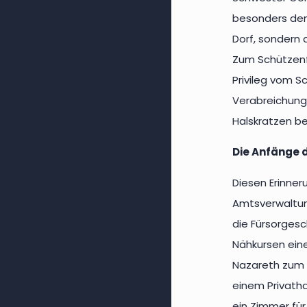
besonders den 
Dorf, sondern
Zum Schützenfe
Privileg vom 
Verabreichung 
Halskratzen bep
Die Anfänge 
Diesen Erinner
Amtsverwaltun
die Fürsorgesc
Nähkursen eine
Nazareth zum S
einem Privatha
ein Zimmer für