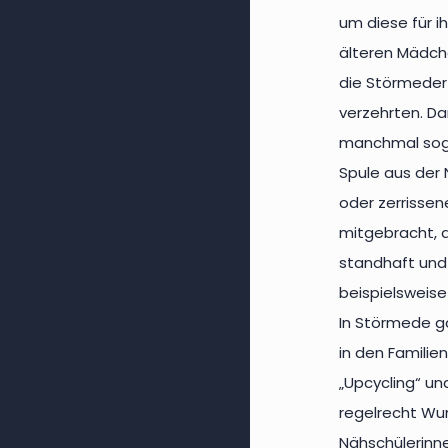
um diese für i
älteren Mädch
die Störmeder
verzehrten. Da
manchmal sog
Spule aus der 
oder zerrissen
mitgebracht, d
standhaft und 
beispielsweis
In Störmede ga
in den Famili
„Upcycling“ und
regelrecht Wu
Nähschülerinne