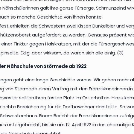
Nähschülerinnen galt ihre ganze Fürsorge. Schmunzelnd wird 
 auch so manche Geschichte von ihnen kannte.
st erhielten die Schwestern zwei Kisten Dunkelbier und ve
Schützenoberst aufgefordert zu werden. Genauso präsent wi
einer Tinktur gegen Halskratzen, mit der die Fürsorgeschw
inselte. Eklig, aber wirksam, da waren sich alle einig. (3)
der Nähschule von Störmede ab 1922
ungen geht eine lange Geschichte voraus. Wir gehen mehr als
g von Störmede einen Vertrag mit den Franziskanerinnen in
hwester sollten ihren festen Platz im Ort erhalten. Hinzu ka
 echte Bereicherung für die Dorfbewohner darstellte. So wu
chwesternhaus. Einem Bericht der Franziskanerinnen zufolge 
us untergebracht, bis sie am 12. April 1922 in das ehemalige 
 die Nähschule hergerichtet.