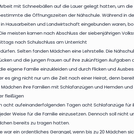
Arbeit mit Schneebällen auf die Lauer gelegt hatten, um d
bestimmte die Öffnungszeiten der Nähschule. Während in
f in Hausarbeiten und Landwirtschaft eingebunden waren, bot
 Die meisten kamen nach Abschluss der siebenjährigen Volk
mittags nach Schulschluss am Unterricht
dürfen. Selten fanden Mädchen eine Lehrstelle. Die Nähschule
rücken und die jungen Frauen auf ihre zukünftigen Aufgaben al
 die eigene Familie einzukleiden und durch Flicken und Ausb
er es ging nicht nur um die Zeit nach einer Heirat, denn be
e Mädchen ihre Familien mit Schlafanzügen und Hemden und
er fleißigen
 in acht aufeinanderfolgenden Tagen acht Schlafanzüge für 
n jeder Weise für die Familie einzusetzen. Dennoch soll nich
chen bereits zu tragen hatten.
e war ein ordentliches Gerangel, wenn bis zu 20 Mädchen si