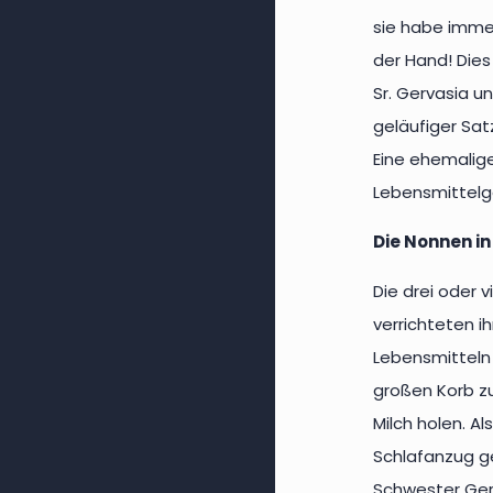
sie habe imme
der Hand! Dies
Sr. Gervasia u
geläufiger Satz
Eine ehemalige
Lebensmittelg
Die Nonnen i
Die drei oder 
verrichteten i
Lebensmitteln 
großen Korb z
Milch holen. A
Schlafanzug g
Schwester Gerv