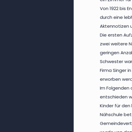
Von 1922 bis 
durch eine le
Aktennotizen u
Die ersten Au
zwei weitere 
geringen Anzah
Schwester war 
Firma Singer 
erworben werd
Im Folgenden o
entschieden w
Kinder für de
Nähschule bete
Gemeindevertr