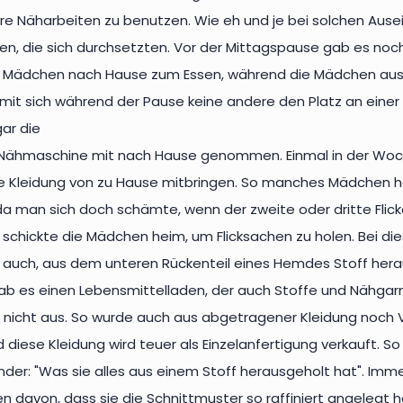
hre Näharbeiten zu benutzen. Wie eh und je bei solchen Aus
en, die sich durchsetzten. Vor der Mittagspause gab es noc
 Mädchen nach Hause zum Essen, während die Mädchen aus
mit sich während der Pause keine andere den Platz an eine
ar die
Nähmaschine mit nach Hause genommen. Einmal in der Woche 
e Kleidung von zu Hause mitbringen. So manches Mädchen hat 
a man sich doch schämte, wenn der zweite oder dritte Flick
schickte die Mädchen heim, um Flicksachen zu holen. Bei di
e auch, aus dem unteren Rückenteil eines Hemdes Stoff her
b es einen Lebensmittelladen, der auch Stoffe und Nähgarn
en nicht aus. So wurde auch aus abgetragener Kleidung noch
 diese Kleidung wird teuer als Einzelanfertigung verkauft. So
nder: "Was sie alles aus einem Stoff herausgeholt hat". I
n davon, dass sie die Schnittmuster so raffiniert angelegt 