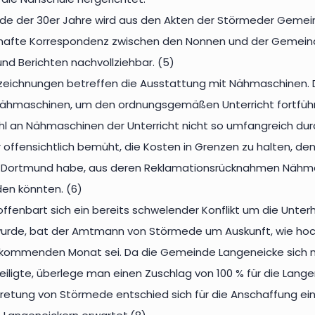
Ende der 30er Jahre wird aus den Akten der Störmeder Geme
bhafte Korrespondenz zwischen den Nonnen und der Gemeinde
nd Berichten nachvollziehbar. (5)
fzeichnungen betreffen die Ausstattung mit Nähmaschinen. 
Nähmaschinen, um den ordnungsgemäßen Unterricht fortführ
l an Nähmaschinen der Unterricht nicht so umfangreich durc
offensichtlich bemüht, die Kosten in Grenzen zu halten, den
in Dortmund habe, aus deren Reklamationsrücknahmen Nähma
en könnten. (6)
ffenbart sich ein bereits schwelender Konflikt um die Unter
urde, bat der Amtmann von Störmede um Auskunft, wie hoc
n kommenden Monat sei. Da die Gemeinde Langeneicke sich ni
iligte, überlege man einen Zuschlag von 100 % für die Langen
etung von Störmede entschied sich für die Anschaffung eine