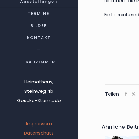
diskutiert: die 
Ausstellungen
TERMINE
Ein bereichern
BILDER
KONTAKT
—
TRAUZIMMER
Heimathaus,
Steinweg 4b
Teilen
Geseke-Störmede
Impressum
Ähnliche Beit
Datenschutz