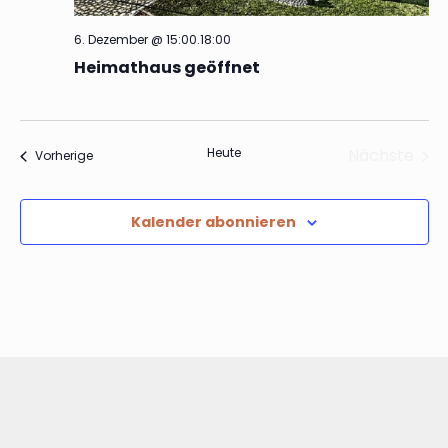
6. Dezember @ 15:00
.
18:00
Heimathaus geöffnet
Heute
Nächste
Veranstaltungen
Vorherige
Veranst
Kalender abonnieren