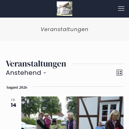
Veranstaltungen
Veranstaltungen
Ans
Ver
Anstehend
Liste
Ans
Nav
Datum
wählen.
August 2026
Nav
FR.
14